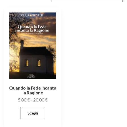
Quando la Fede incanta
la Ragione
Fascia
5,00
€
-
20,00
€
di
Questo
Scegli
prezzo:
prodotto
da
ha
5,00 €