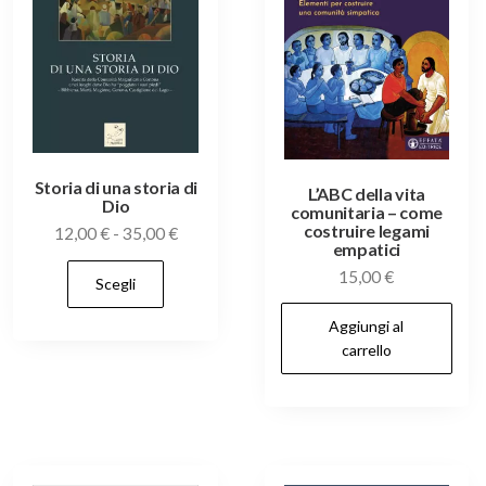
scelte
scelte
nella
nella
pagin
pagina
del
del
prodo
prodotto
o
Storia di una storia di
L’ABC della vita
Dio
comunitaria – come
costruire legami
Fascia
12,00
€
-
35,00
€
empatici
di
Questo
15,00
€
Scegli
prezzo:
prodotto
o
da
Aggiungi al
ha
12,00 €
carrello
più
a
varianti.
35,00 €
Le
opzioni
possono