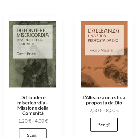
varianti.
20,00 €
Le
Le
opzion
opzioni
posso
possono
esser
essere
scelte
scelte
nella
nella
pagin
pagina
del
del
prodo
o
prodotto
Diffondere
L’Alleanza una sfida
misericordia –
proposta da Dio
Missione della
Fascia
2,50
€
-
8,00
€
Comunità
di
Quest
Fascia
1,20
€
-
4,00
€
Scegli
prezzo:
di
prodo
Questo
da
Scegli
prezzo:
ha