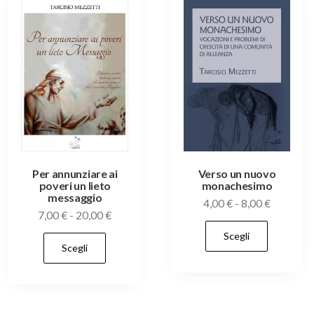
essere
scelte
nella
pagina
del
prodotto
o
Per annunziare ai
Verso un nuovo
poveri un lieto
monachesimo
messaggio
Fascia
4,00
€
-
8,00
€
Fascia
7,00
€
-
20,00
€
di
Quest
di
Scegli
prezzo:
Questo
prodo
o
Scegli
prezzo:
da
prodotto
ha
da
4,00 €
ha
7,00 €
più
a
più
a
variant
8,00 €