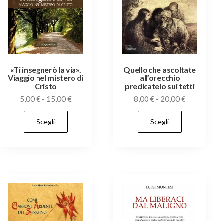
scelte
scelte
nella
nella
pagina
pagina
del
del
prodotto
prodott
«Ti insegnerò la via».
Quello che ascoltate
Viaggio nel mistero di
all’orecchio
Cristo
predicatelo sui tetti
Fascia
Fascia
5,00
€
-
15,00
€
8,00
€
-
20,00
€
di
di
Questo
Questo
Scegli
Scegli
prezzo:
prezzo:
prodotto
prodott
da
da
ha
ha
5,00 €
8,00 €
più
più
a
a
varianti.
varianti.
15,00 €
20,00 €
Le
Le
opzioni
opzioni
possono
possono