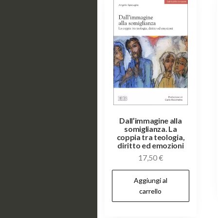
essere
scelte
nella
pagina
del
prodotto
Dall’immagine alla
somiglianza. La
coppia tra teologia,
diritto ed emozioni
17,50
€
Aggiungi al
carrello