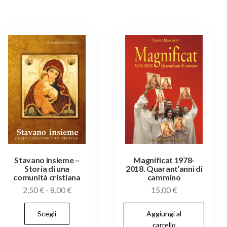
varianti.
12,00 €
Le
Le
opzioni
opzioni
possono
possono
essere
essere
scelte
scelte
nella
nella
pagina
pagina
del
del
prodott
prodotto
Stavano insieme –
Magnificat 1978-
Storia di una
2018. Quarant’anni di
comunità cristiana
cammino
Fascia
2,50
€
-
8,00
€
15,00
€
di
Questo
Scegli
Aggiungi al
prezzo:
prodotto
carrello
da