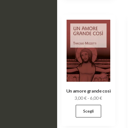
Un amore grande così
Fascia
3,00
€
-
6,00
€
di
Questo
Scegli
prezzo:
prodotto
da
ha
3,00 €