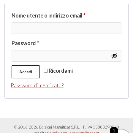
Richiesto
Nome utente o indirizzo email
*
Richiesto
Password
*
Ricordami
Accedi
Password dimenticata?
© 2016-2026 Edizioni Magnificat S.R.L. - P. IVA 03883290540
0
email:
edizioni@comunitamagnificat.org