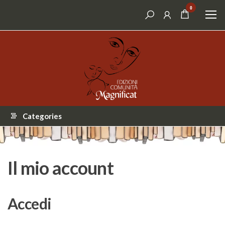
Skip
0
to
the
content
Categories
Il mio account
Accedi