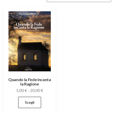
Quando la Fede incanta
la Ragione
Fascia
5,00
€
-
20,00
€
di
Questo
Scegli
prezzo:
prodotto
da
ha
5,00 €